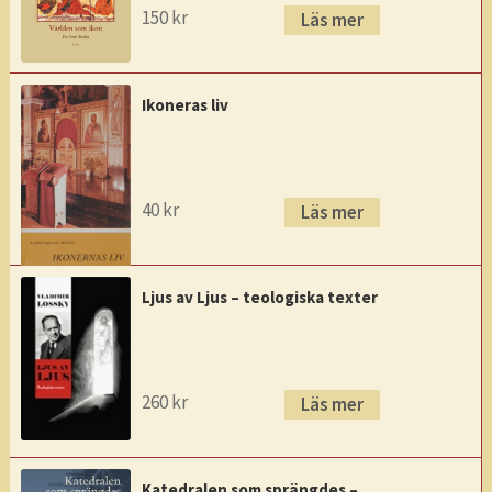
150
kr
Läs mer
Ikoneras liv
40
kr
Läs mer
Ljus av Ljus – teologiska texter
260
kr
Läs mer
Katedralen som sprängdes –