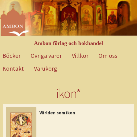
Hoppa
Gå
till
till
navigering
innehåll
Ambon förlag och bokhandel
Böcker
Övriga varor
Villkor
Om oss
Kontakt
Varukorg
Hem
Blog
Böcker
Exempelsida
Kontakt
Mitt konto
Om oss
ikon*
Övriga varor
Till kassan
Varukorg
Varukorg 2
Villkor
Webbutik
Världen som ikon