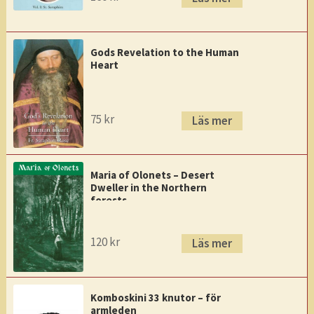
Gods Revelation to the Human
Heart
75
kr
Läs mer
Maria of Olonets – Desert
Dweller in the Northern
forests
120
kr
Läs mer
Komboskini 33 knutor – för
armleden