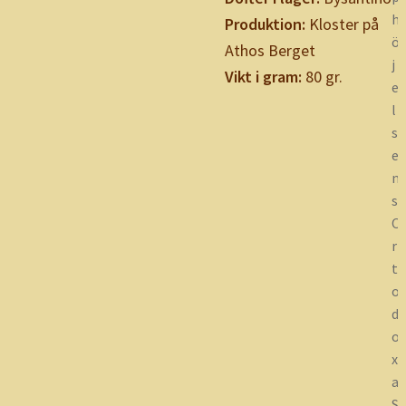
h
Produktion:
Kloster på
ö
Athos Berget
j
Vikt i gram:
80 gr.
e
l
s
e
n
s
O
r
t
o
d
o
x
a
S