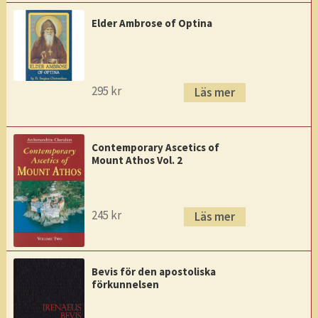
Elder Ambrose of Optina
295
kr
Läs mer
Contemporary Ascetics of
Mount Athos Vol. 2
245
kr
Läs mer
Bevis för den apostoliska
förkunnelsen