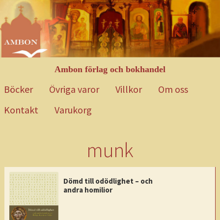
Hoppa
Gå
till
till
navigering
innehåll
Ambon förlag och bokhandel
Böcker
Övriga varor
Villkor
Om oss
Kontakt
Varukorg
Hem
Blog
Böcker
Exempelsida
Kontakt
Mitt konto
Om oss
munk
Övriga varor
Till kassan
Varukorg
Varukorg 2
Villkor
Webbutik
Dömd till odödlighet – och
andra homilior