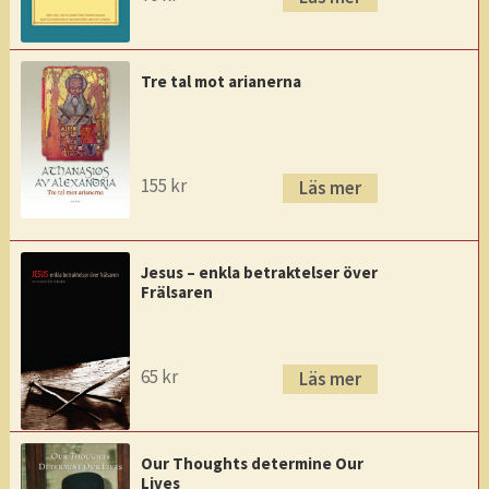
Tre tal mot arianerna
155
kr
Läs mer
Jesus – enkla betraktelser över
Frälsaren
65
kr
Läs mer
Our Thoughts determine Our
Lives