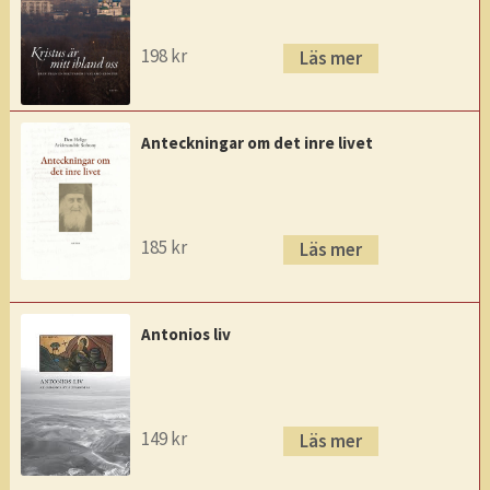
198
kr
Läs mer
Anteckningar om det inre livet
185
kr
Läs mer
Antonios liv
149
kr
Läs mer