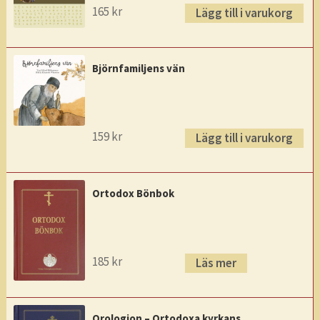
165
kr
Lägg till i varukorg
Björnfamiljens vän
159
kr
Lägg till i varukorg
Ortodox Bönbok
185
kr
Läs mer
Orologion – Ortodoxa kyrkans