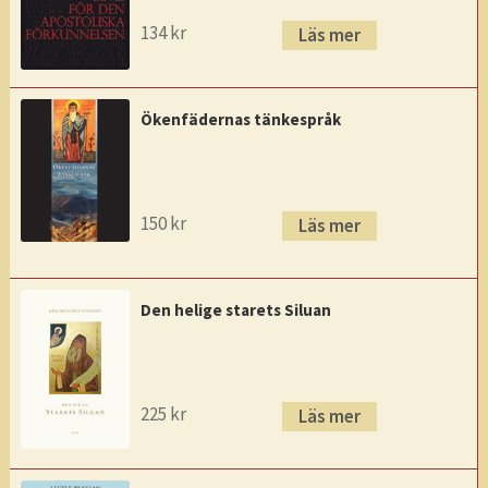
134
kr
Läs mer
Ökenfädernas tänkespråk
150
kr
Läs mer
Den helige starets Siluan
225
kr
Läs mer