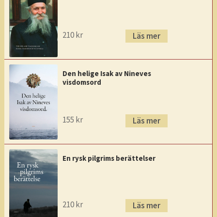
210
kr
Läs mer
Den helige Isak av Nineves
visdomsord
155
kr
Läs mer
En rysk pilgrims berättelser
210
kr
Läs mer