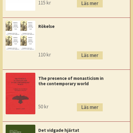
115
kr
Läs mer
Rökelse
110
kr
Läs mer
The presence of monasticism in
the contemporary world
50
kr
Läs mer
Det vidgade hjärtat