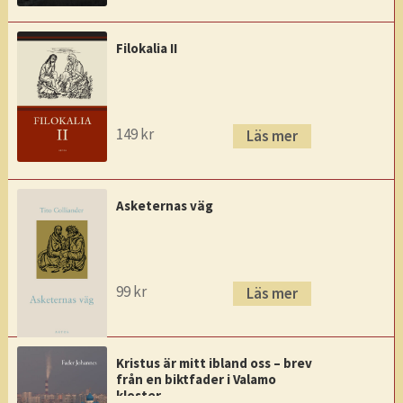
Filokalia II
149
kr
Läs mer
Asketernas väg
99
kr
Läs mer
Kristus är mitt ibland oss – brev
från en biktfader i Valamo
kloster