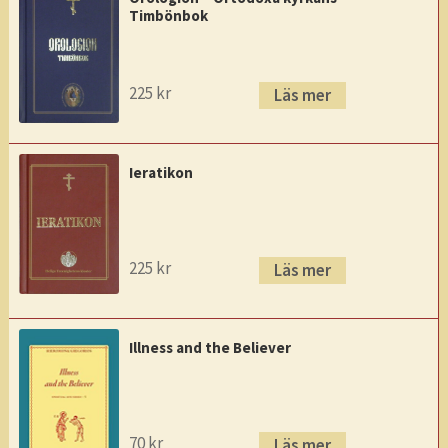
Timbönbok
225
kr
Läs mer
Ieratikon
225
kr
Läs mer
Illness and the Believer
70
kr
Läs mer