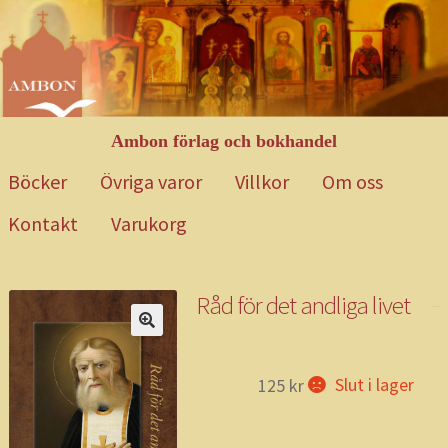
Hoppa
Gå
till
till
navigering
innehåll
Ambon förlag och bokhandel
Böcker
Övriga varor
Villkor
Om oss
Kontakt
Varukorg
Hem
Blog
Böcker
Exempelsida
Kontakt
Mitt konto
Om oss
Råd för det andliga livet
Övriga varor
Till kassan
Varukorg
Varukorg 2
Villkor
Webbutik
Slut i lager
125
kr