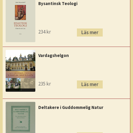
Bysantinsk Teologi
234
kr
Läs mer
Vardagshelgon
235
kr
Läs mer
Deltakere i Guddommelig Natur