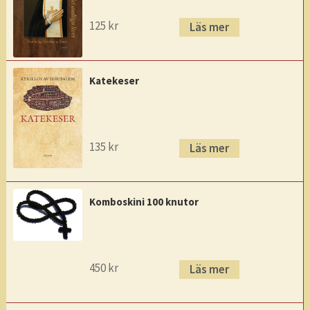
125
kr
Läs mer
Katekeser
135
kr
Läs mer
Komboskini 100 knutor
450
kr
Läs mer