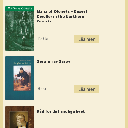
Maria of Olonets – Desert
Dweller in the Northern
forests
120
kr
Läs mer
Serafim av Sarov
70
kr
Läs mer
Råd för det andliga livet