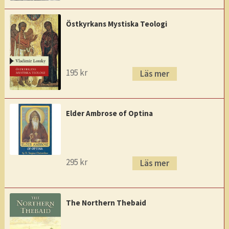
Östkyrkans Mystiska Teologi
195
kr
Läs mer
Elder Ambrose of Optina
295
kr
Läs mer
The Northern Thebaid