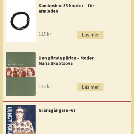
Komboskini 33 knutor – för
armleden
115
kr
Läs mer
Den gömda pärlan – Moder
Maria Skobtsova
125
kr
Läs mer
Gränsgångare -68