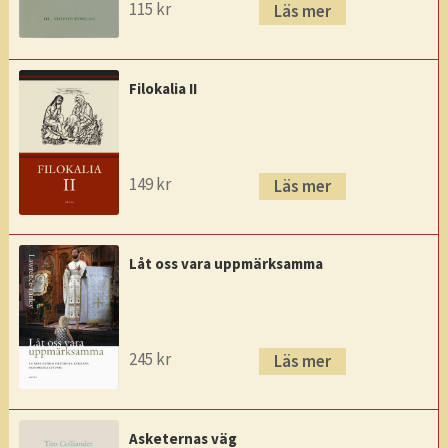
115
kr
Läs mer
Filokalia II
149
kr
Läs mer
Låt oss vara uppmärksamma
245
kr
Läs mer
Asketernas väg