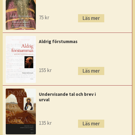
75
kr
Läs mer
Aldrig förstummas
155
kr
Läs mer
Undervisande tal och brev i
urval
135
kr
Läs mer