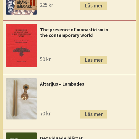
225
kr
Läs mer
The presence of monasticism in
the contemporary world
50
kr
Läs mer
Altarljus – Lambades
70
kr
Läs mer
Det vidgade hjärtat