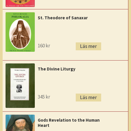
St. Theodore of Sanaxar
160
kr
Läs mer
The Divine Liturgy
345
kr
Läs mer
Gods Revelation to the Human
Heart