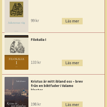
99
kr
Läs mer
Filokalia I
133
kr
Läs mer
Kristus är mitt ibland oss – brev
från en biktfader i Valamo
kloster
198
kr
Läs mer