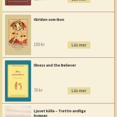
Världen som ikon
150
kr
Läs mer
Illness and the Believer
70
kr
Läs mer
Ljuset källa – Trettio andliga
hymner