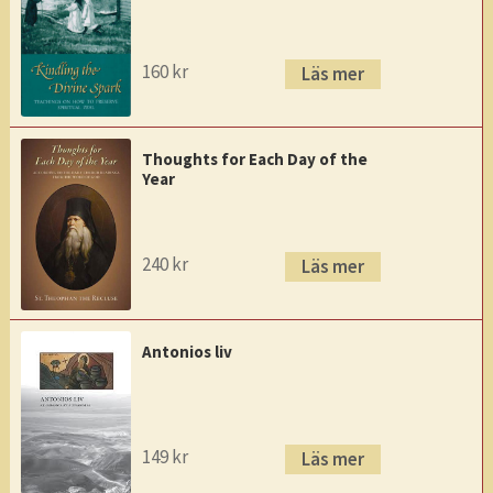
160
kr
Läs mer
Thoughts for Each Day of the
Year
240
kr
Läs mer
Antonios liv
149
kr
Läs mer