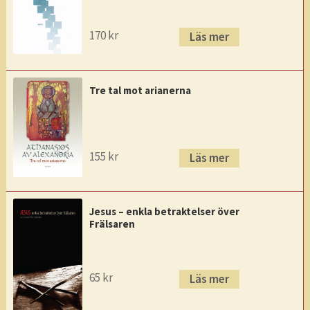
170
kr
Läs mer
Tre tal mot arianerna
155
kr
Läs mer
Jesus – enkla betraktelser över
Frälsaren
65
kr
Läs mer