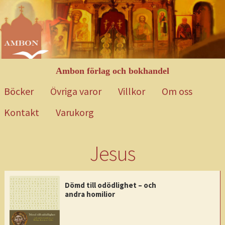
Hoppa
Gå
till
till
navigering
innehåll
Ambon förlag och bokhandel
Böcker
Övriga varor
Villkor
Om oss
Kontakt
Varukorg
Hem
Blog
Böcker
Exempelsida
Kontakt
Mitt konto
Om oss
Jesus
Övriga varor
Till kassan
Varukorg
Varukorg 2
Villkor
Webbutik
Dömd till odödlighet – och
andra homilior