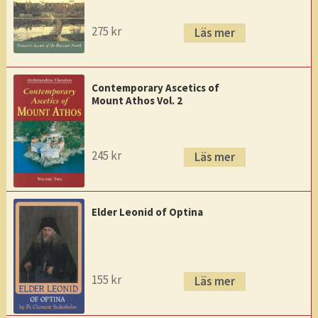
275
kr
Läs mer
Contemporary Ascetics of
Mount Athos Vol. 2
245
kr
Läs mer
Elder Leonid of Optina
155
kr
Läs mer