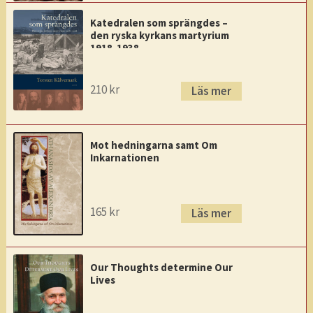
Katedralen som sprängdes –
den ryska kyrkans martyrium
1918-1938
210
kr
Läs mer
Mot hedningarna samt Om
Inkarnationen
165
kr
Läs mer
Our Thoughts determine Our
Lives