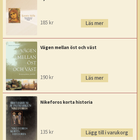
185
kr
Läs mer
Vägen mellan öst och väst
190
kr
Läs mer
Nikeforos korta historia
135
kr
Lägg till i varukorg