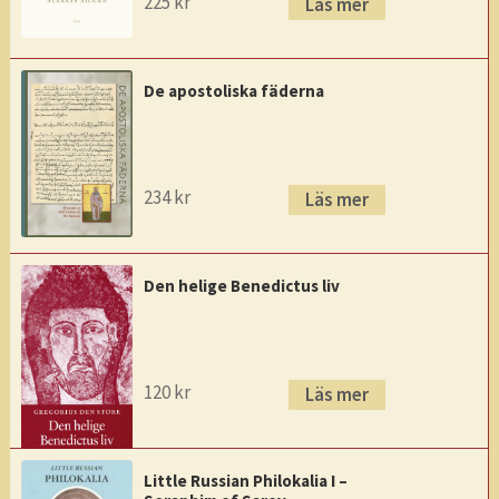
225
kr
Läs mer
De apostoliska fäderna
234
kr
Läs mer
Den helige Benedictus liv
120
kr
Läs mer
Little Russian Philokalia I –