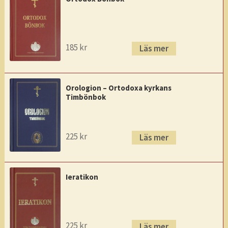
185
kr
Läs mer
Orologion – Ortodoxa kyrkans
Timbönbok
225
kr
Läs mer
Ieratikon
225
kr
Läs mer