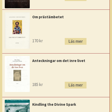
Om prästämbetet
170
kr
Läs mer
Anteckningar om det inre livet
185
kr
Läs mer
Kindling the Divine Spark