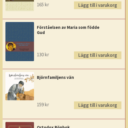
165
kr
Lägg till i varukorg
Förståelsen av Maria som födde
Gud
130
kr
Lägg till i varukorg
Björnfamiljens vän
159
kr
Lägg till i varukorg
Ortodox Bönbok