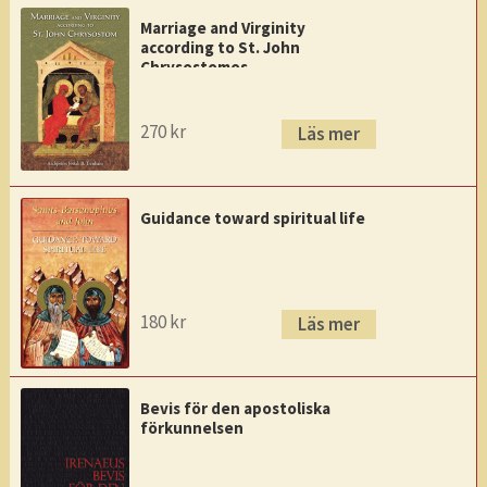
Marriage and Virginity
according to St. John
Chrysostomos
270
kr
Läs mer
Guidance toward spiritual life
180
kr
Läs mer
Bevis för den apostoliska
förkunnelsen