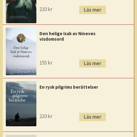
210
kr
Läs mer
Den helige Isak av Nineves
visdomsord
155
kr
Läs mer
En rysk pilgrims berättelser
210
kr
Läs mer