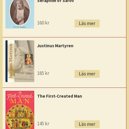
Seraphim of Sarov
160
kr
Läs mer
Justinus Martyren
185
kr
Läs mer
The First-Created Man
145
kr
Läs mer