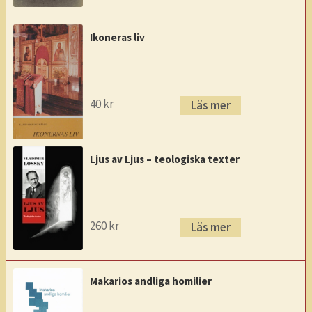
Ikoneras liv
40
kr
Läs mer
Ljus av Ljus – teologiska texter
260
kr
Läs mer
Makarios andliga homilier