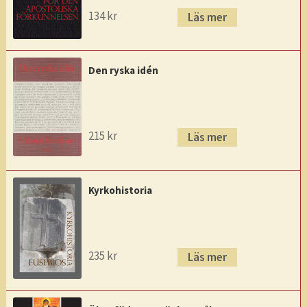
134
kr
Läs mer
Den ryska idén
215
kr
Läs mer
Kyrkohistoria
235
kr
Läs mer