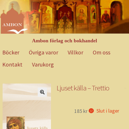
Hoppa
Gå
till
till
navigering
innehåll
Ambon förlag och bokhandel
Böcker
Övriga varor
Villkor
Om oss
Kontakt
Varukorg
Hem
Blog
Böcker
Exempelsida
Kontakt
Mitt konto
Om oss
Ljuset källa – Trettio
Övriga varor
Till kassan
Varukorg
Varukorg 2
Villkor
Webbutik
andliga hymner
Slut i lager
185
kr