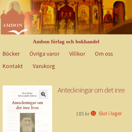
Hoppa
Gå
till
till
navigering
innehåll
Ambon förlag och bokhandel
Böcker
Övriga varor
Villkor
Om oss
Kontakt
Varukorg
Hem
Blog
Böcker
Exempelsida
Kontakt
Mitt konto
Om oss
Anteckningar om det inre
Övriga varor
Till kassan
Varukorg
Varukorg 2
Villkor
Webbutik
livet
Slut i lager
185
kr